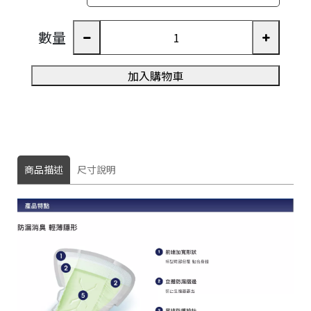
©
2
0
數量
2
6
加入購物車
取
照
護
試
用
品
｜
智
商品描述
尺寸說明
齡
照
顧
網
基
於
s
h
o
p
s
t