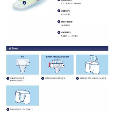
o
r
e
平
台
提
供