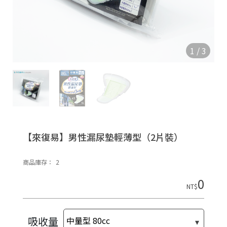
1
/
3
【來復易】男性漏尿墊輕薄型（2片裝）
C
商品庫存：
2
o
p
0
y
NT$
r
i
g
h
吸收量
t